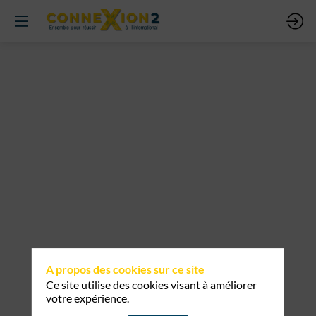
Conférence
Dominique
Seux
20
mars
2025
—
10:00
-
A propos des cookies sur ce site
11:00
Ce site utilise des cookies visant à améliorer
Auditorium
votre expérience.